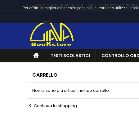
Telefono:
+39 0824 315764
E-mail:
info@giavaboo
Per offrirti la miglior esperienza possibile, questo sito utilizza i c
TESTI SCOLASTICI
CONTROLLO ORD
CARRELLO
Non ci sono più articoli nel tuo carrello
chevron_left
Continua lo shopping