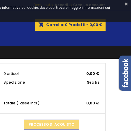
Benvenuto,
Accedi
o
Crea un account
ova informativa sui cookie, dove puoi trovare maggiori informazioni sui
shopping_cart
Carrello:
0
Prodotti - 0,00 €
0 articoli
0,00 €
Spedizione
Gratis
Totale
(Tasse incl.)
0,00 €
PROCESSO DI ACQUISTO