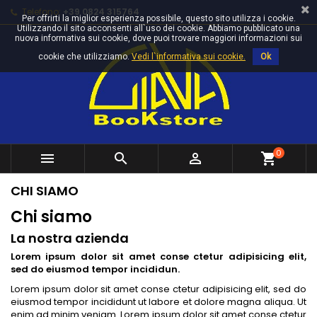
Telefono:
+39 0824 315764
Per offrirti la miglior esperienza possibile, questo sito utilizza i cookie.
Utilizzando il sito acconsenti all`uso dei cookie. Abbiamo pubblicato una
nuova informativa sui cookie, dove puoi trovare maggiori informazioni sui
cookie che utilizziamo.
Vedi l`informativa sui cookie.
Ok
0



shopping_cart
CHI SIAMO
Chi siamo
La nostra azienda
Lorem ipsum dolor sit amet conse ctetur adipisicing elit,
sed do eiusmod tempor incididun.
Lorem ipsum dolor sit amet conse ctetur adipisicing elit, sed do
eiusmod tempor incididunt ut labore et dolore magna aliqua. Ut
enim ad minim veniam. Lorem ipsum dolor sit amet conse ctetur