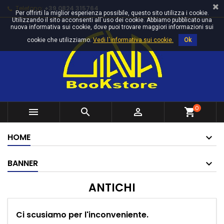
Telefono:
+39 0824 315764
Per offrirti la miglior esperienza possibile, questo sito utilizza i cookie.
Utilizzando il sito acconsenti all`uso dei cookie. Abbiamo pubblicato una
nuova informativa sui cookie, dove puoi trovare maggiori informazioni sui
cookie che utilizziamo.
Vedi l`informativa sui cookie.
Ok
0



shopping_cart
HOME
BANNER
ANTICHI
Ci scusiamo per l'inconveniente.