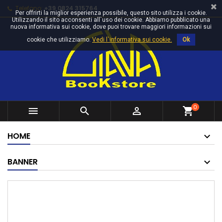
Telefono:
+39 0824 315764
Per offrirti la miglior esperienza possibile, questo sito utilizza i cookie.
Utilizzando il sito acconsenti all`uso dei cookie. Abbiamo pubblicato una
nuova informativa sui cookie, dove puoi trovare maggiori informazioni sui
cookie che utilizziamo.
Vedi l`informativa sui cookie.
Ok
0



shopping_cart
HOME
BANNER