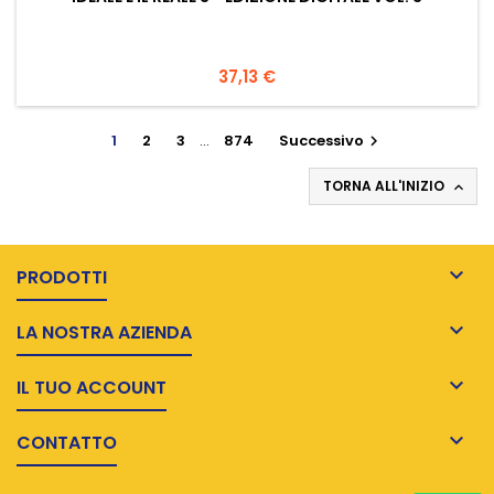
Prezzo
37,13 €
1
2
3
…
874
Successivo

TORNA ALL'INIZIO


PRODOTTI

LA NOSTRA AZIENDA

IL TUO ACCOUNT

CONTATTO