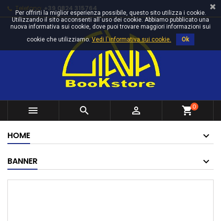
Telefono:
+39 0824 315764
Per offrirti la miglior esperienza possibile, questo sito utilizza i cookie.
Utilizzando il sito acconsenti all`uso dei cookie. Abbiamo pubblicato una
nuova informativa sui cookie, dove puoi trovare maggiori informazioni sui
cookie che utilizziamo.
Vedi l`informativa sui cookie.
Ok
0



shopping_cart
HOME
BANNER