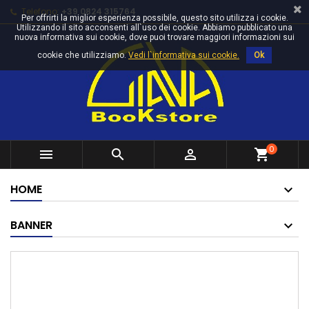
Telefono:
+39 0824 315764
Per offrirti la miglior esperienza possibile, questo sito utilizza i cookie.
Utilizzando il sito acconsenti all`uso dei cookie. Abbiamo pubblicato una
nuova informativa sui cookie, dove puoi trovare maggiori informazioni sui
cookie che utilizziamo.
Vedi l`informativa sui cookie.
Ok
0



shopping_cart
HOME
BANNER